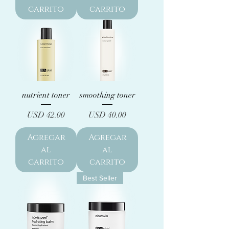
carrito
carrito
nutrient toner
smoothing toner
Precio
Precio
USD 42.00
USD 40.00
Agregar
Agregar
al
al
carrito
carrito
Best Seller