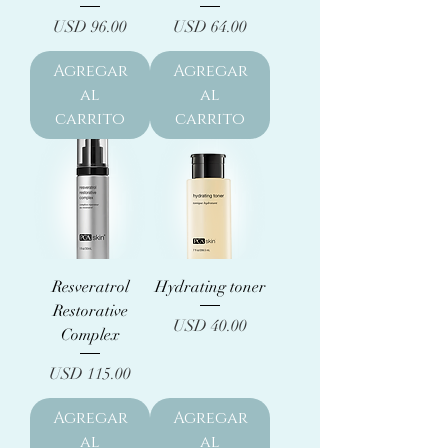
Precio
Precio
USD 96.00
USD 64.00
Agregar
Agregar
al
al
carrito
carrito
Resveratrol
Hydrating toner
Restorative
Precio
USD 40.00
Complex
Precio
USD 115.00
Agregar
Agregar
al
al